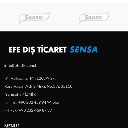
info@efedis.com.tr
Halkapınar Mh.1203/9 Sk.
Kara Hasan Atlı İş Mrkz. No:3 /E 35110
Yenişehir / İZMİR
Tel: +90 232 459 94 94 pbx
Fax: +90 232 469 87 87
MENU 1