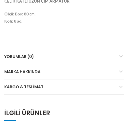
ÇELİK KATLI UZUN ÇİM ARMATÜR
Ölçü:
Boy: 80 cm.
Koli:
8 ad.
YORUMLAR (0)
MARKA HAKKINDA
KARGO & TESLIMAT
İLGILI ÜRÜNLER