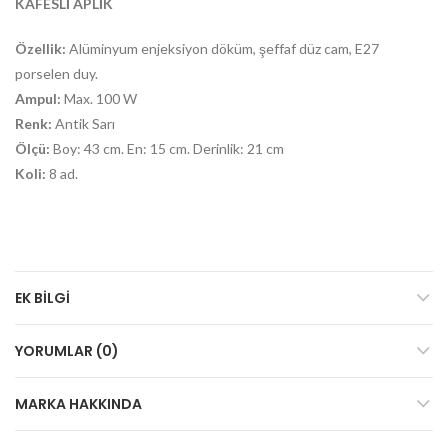
KAFESLİ APLİK
Özellik:
Alüminyum enjeksiyon döküm, şeffaf düz cam, E27
porselen duy.
Ampul:
Max. 100 W
Renk:
Antik Sarı
Ölçü:
Boy: 43 cm. En: 15 cm. Derinlik: 21 cm
Koli:
8 ad.
EK BILGI
YORUMLAR (0)
MARKA HAKKINDA