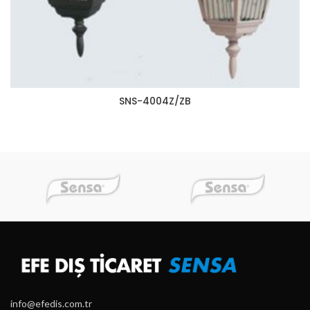
SNS-4004Z/ZB
info@efedis.com.tr