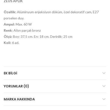
ZEUS APLİK
Özellik:
Alüminyum enjeksiyon döküm, özel dekoratif cam, E27
porselen duy.
Ampul:
Max. 60 W
Renk:
Altın parçalı bronz
Ölçü:
Boy: 37,5 cm. En: 18 cm. Derinlik: 25 cm
Koli:
6 ad.
EK BILGI
YORUMLAR (0)
MARKA HAKKINDA