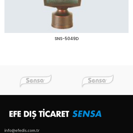
SNS-5049D
info@efedis.com.tr