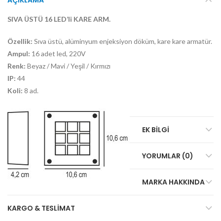
SIVA ÜSTÜ 16 LED’li KARE ARM.
Özellik:
Sıva üstü, alüminyum enjeksiyon döküm, kare kare armatür.
Ampul:
16 adet led, 220V
Renk:
Beyaz / Mavi / Yeşil / Kırmızı
IP:
44
Koli:
8 ad.
EK BILGI
YORUMLAR (0)
MARKA HAKKINDA
KARGO & TESLIMAT