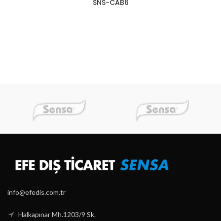
SNS-CAB6
info@efedis.com.tr
Halkapınar Mh.1203/9 Sk.