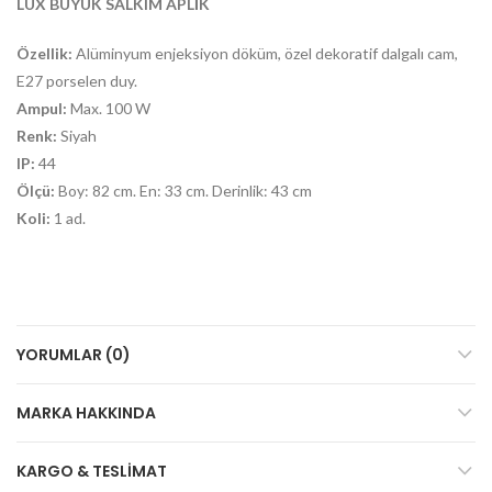
LÜX BÜYÜK SALKIM APLİK
Özellik:
Alüminyum enjeksiyon döküm, özel dekoratif dalgalı cam,
E27 porselen duy.
Ampul:
Max. 100 W
Renk:
Siyah
IP:
44
Ölçü:
Boy: 82 cm. En: 33 cm. Derinlik: 43 cm
Koli:
1 ad.
YORUMLAR (0)
MARKA HAKKINDA
KARGO & TESLIMAT