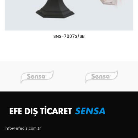
SNS-7007S/SB
info@efedis.com.tr