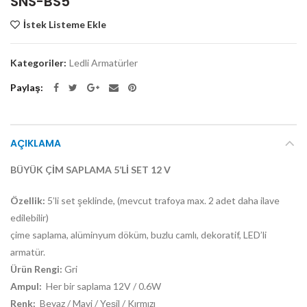
SNS-BS5
İstek Listeme Ekle
Kategoriler:
Ledli Armatürler
Paylaş
AÇIKLAMA
BÜYÜK ÇİM SAPLAMA 5’Lİ SET 12 V
Özellik:
5’li set şeklinde, (mevcut trafoya max. 2 adet daha ilave
edilebilir)
çime saplama, alüminyum döküm, buzlu camlı, dekoratif, LED’li
armatür.
Ürün Rengi:
Gri
Ampul:
Her bir saplama 12V / 0.6W
Renk:
Beyaz / Mavi / Yeşil / Kırmızı