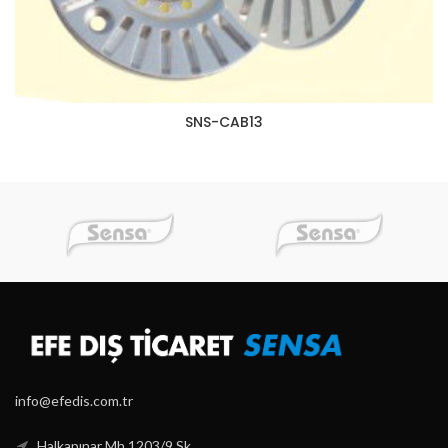
SNS-CAB13
info@efedis.com.tr
Halkapınar Mh.1203/9 Sk.