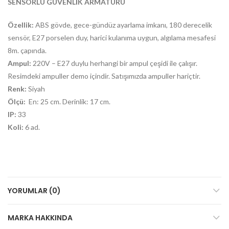
SENSÖRLÜ GÜVENLİK ARMATÜRÜ
Özellik:
ABS gövde, gece-gündüz ayarlama imkanı, 180 derecelik
sensör, E27 porselen duy, harici kulanıma uygun, algılama mesafesi
8m. çapında.
Ampul:
220V – E27 duylu herhangi bir ampul çeşidi ile çalışır.
Resimdeki ampuller demo içindir. Satışımızda ampuller hariçtir.
Renk:
Siyah
Ölçü:
En: 25 cm. Derinlik: 17 cm.
IP:
33
Koli:
6 ad.
YORUMLAR (0)
MARKA HAKKINDA