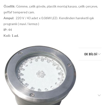
Özellik:
Gömme, çelik gövde, plastik montaj kasası, çelik çerçeve,
şeffaf tempered cam.
Ampul:
220 V / 43 adet x 0.06W LED. Kendinden hareketli ışık
programlı ( mavi / kırmızı )
IP:
44
Koli:
1 ad.
EK BILGI