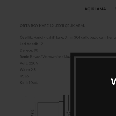
AÇIKLAMA
ORTA BOY KARE 12 LED’li ÇELİK ARM.
Özellik:
Harici – dahili, kare, 3 mm 304 çelik, buzlu cam, her
Led Adedi:
12
Derece:
90
Renk:
Beyaz / Warmwhite / Mavi
Volt:
220 V
Watt:
2,8
IP:
65
W
Koli:
10 ad.