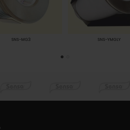
SNS-MG3
SNS-YMGLY
a