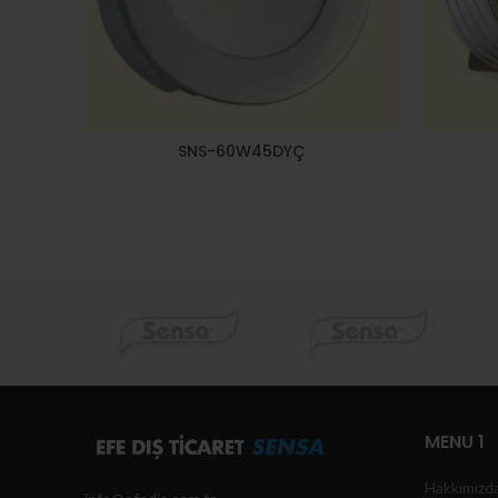
SNS-60W45DYÇ
MENU 1
Hakkımızd