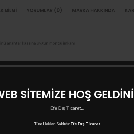
EK BILGI
YORUMLAR (0)
MARKA HAKKINDA
KAR
 türlü anahtar kassına uygun montaj imkanı
EB SİTEMİZE HOŞ GELDİN
Efe Dış Ticaret...
Tüm Hakları Saklıdır
Efe Dış Ticaret