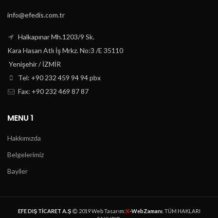
info@efedis.com.tr
Halkapınar Mh.1203/9 Sk.
Kara Hasan Atlı İş Mrkz. No:3 /E 35110
Yenişehir / İZMİR
Tel: +90 232 459 94 94 pbx
Fax: +90 232 469 87 87
MENU 1
Hakkımızda
Belgelerimiz
Bayiler
X
EFE DIŞ TİCARET A.Ş
2019 Web Tasarım:
-WebZamanı
. TÜM HAKLARI